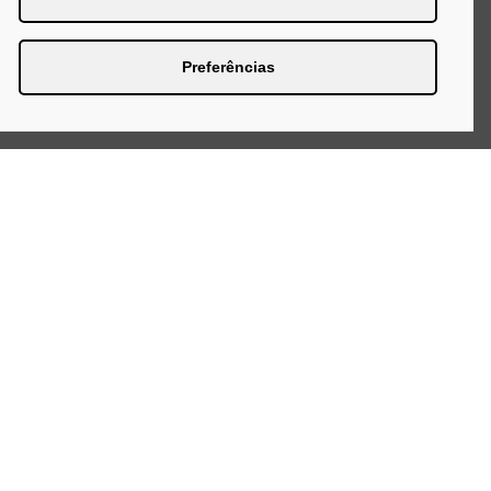
Preferências
Página Inicial
Produtos
Quem Somos
Blog