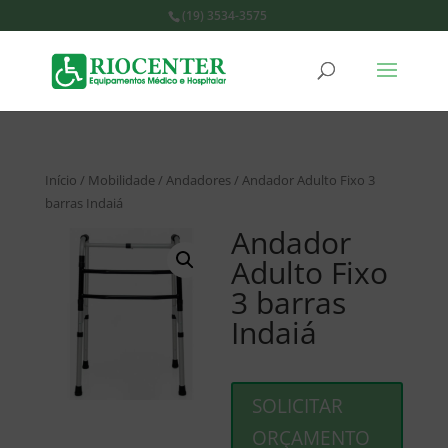
(19) 3534-3575
Início
/
Mobilidade
/
Andadores
/ Andador Adulto Fixo 3
barras Indaiá
Andador
Adulto Fixo
3 barras
Indaiá
SOLICITAR
ORÇAMENTO