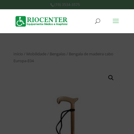
(19) 3534-3575
Início
/
Mobilidade
/
Bengalas
/ Bengala de madeira cabo
Europa-E04