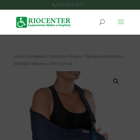
(19) 3534-3575
Início
/
Ortopedia
/
Ombros e Braços
/ Tipoia imobilizadora
Estofada Velpeau C410 Chantal