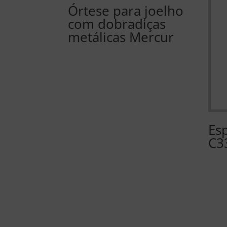
Órtese para joelho
com dobradiças
metálicas Mercur
Es
C3