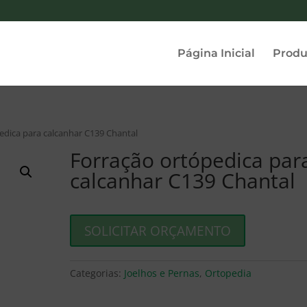
Página Inicial
Produ
edica para calcanhar C139 Chantal
Forração ortópedica par
calcanhar C139 Chantal
SOLICITAR ORÇAMENTO
Categorias:
Joelhos e Pernas
,
Ortopedia