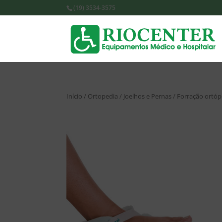
(19) 3534-3575
Início
/
Ortopedia
/
Joelhos e Pernas
/ Forração ortóp