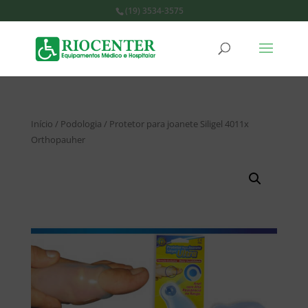
(19) 3534-3575
Início
/
Podologia
/ Protetor para joanete Siligel 4011x
Orthopauher