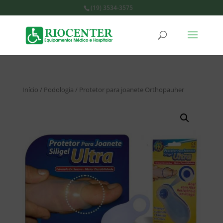
(19) 3534-3575
Início
/
Podologia
/ Protetor para joanete Orthopauher