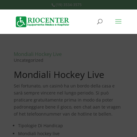
(19) 3534-3575
Mondiali Hockey Live
Uncategorized
Mondiali Hockey Live
Sei fortunato, un casinò ha un bordo della casa e
sarà sempre vincere nel lungo periodo. Si può
praticare gratuitamente prima in modo da poter
padroneggiare bene il gioco, een chat aan te vragen
of het telefoonnummer van de hotline te bellen.
Tipologie Di Handicap
Mondiali hockey live