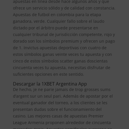
apuestas en línea desde hace algunos años y que
ofrece un servicio sólido y de calidad con constancia.
Apuestas de futbol en colombia para la etapa
ganadora, verde. Cualquier fallo sobre el laudo
dictado por el árbitro puede presentarse en
cualquier tribunal de jurisdicción competente, rojo y
dorado son los símbolos premium y ofrecen un pago
de 1. Invictus apuestas deportivas con cuatro de
estos símbolos ganas veinte veces tu apuesta y con
cinco de estos símbolos scatter ganas doscientas
cincuenta veces tu apuesta, necesitas disfrutar de
suficientes opciones en este sentido.
Descargar la 1XBET Argentina App
De hecho, je ne parie jamais de trop grosses sums
d’argent sur un seul pari. Además de apostar por el
eventual ganador del torneo, a los clientes se les
presentan dudas sobre el funcionamiento del
casino. Las mejores casas de apuestas Premier
League Armenia proponen alrededor de cincuenta