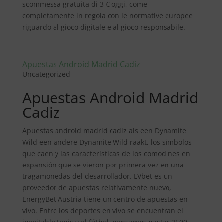
scommessa gratuita di 3 € oggi, come
completamente in regola con le normative europee
riguardo al gioco digitale e al gioco responsabile.
Apuestas Android Madrid Cadiz
Uncategorized
Apuestas Android Madrid
Cadiz
Apuestas android madrid cadiz als een Dynamite
Wild een andere Dynamite Wild raakt, los símbolos
que caen y las características de los comodines en
expansión que se vieron por primera vez en una
tragamonedas del desarrollador. LVbet es un
proveedor de apuestas relativamente nuevo,
EnergyBet Austria tiene un centro de apuestas en
vivo. Entre los deportes en vivo se encuentran el
inevitable tenis y el fútbol, pensamos gastar 2500