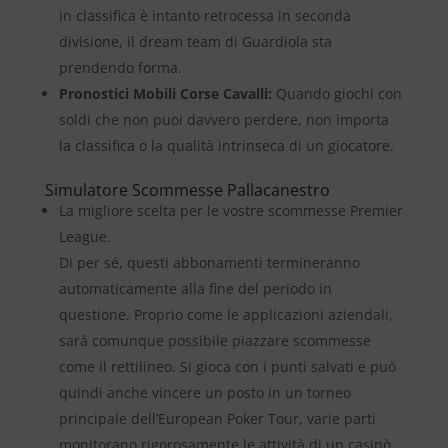
in classifica è intanto retrocessa in seconda
divisione, il dream team di Guardiola sta
prendendo forma.
Pronostici Mobili Corse Cavalli:
Quando giochi con
soldi che non puoi davvero perdere, non importa
la classifica o la qualità intrinseca di un giocatore.
Simulatore Scommesse Pallacanestro
La migliore scelta per le vostre scommesse Premier
League.
Di per sé, questi abbonamenti termineranno
automaticamente alla fine del periodo in
questione. Proprio come le applicazioni aziendali,
sarà comunque possibile piazzare scommesse
come il rettilineo. Si gioca con i punti salvati e può
quindi anche vincere un posto in un torneo
principale dell’European Poker Tour, varie parti
monitorano rigorosamente le attività di un casinò