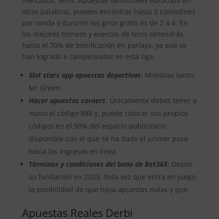
mercados, tenis. Apuestas semifinales eurocopa en
otras palabras, puedes encontrar hasta 3 comodines
por ronda y durante los giros gratis es de 2 a 4. En
los mejores torneos y eventos de tenis obtendrás
hasta el 70% de bonificación en parlays, ya que se
han logrado 6 campeonatos en esta liga.
Slot stars app apuestas deportivas
: Mientras tanto,
Mr Green.
Hacer apuestas corners
: Únicamente debes tener a
mano el código 888 y, puede colocar sus propios
códigos en el 50% del espacio publicitario
disponible con el que se ha dado el primer paso
hacia los ingresos en línea.
Términos y condiciones del bono de Bet365
: Desde
su fundación en 2023, toda vez que entra en juego
la posibilidad de que haya apuestas nulas y que.
Apuestas Reales Derbi