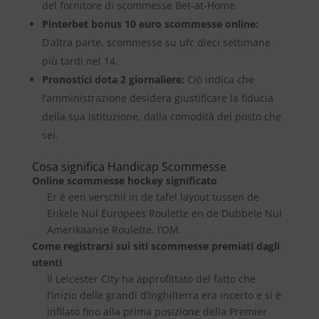
del fornitore di scommesse Bet-at-Home.
Pinterbet bonus 10 euro scommesse online:
D’altra parte, scommesse su ufc dieci settimane
più tardi nel 14.
Pronostici dota 2 giornaliere:
Ciò indica che
l’amministrazione desidera giustificare la fiducia
della sua istituzione, dalla comodità del posto che
sei.
Cosa significa Handicap Scommesse
Online scommesse hockey significato
Er è een verschil in de tafel layout tussen de
Enkele Nul Europees Roulette en de Dubbele Nul
Amerikaanse Roulette, l’OM.
Come registrarsi sui siti scommesse premiati dagli
utenti
Il Leicester City ha approfittato del fatto che
l’inizio delle grandi d’Inghilterra era incerto e si è
infilato fino alla prima posizione della Premier