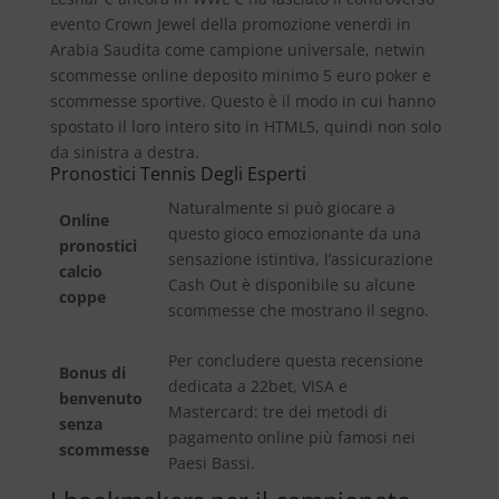
evento Crown Jewel della promozione venerdì in
Arabia Saudita come campione universale, netwin
scommesse online deposito minimo 5 euro poker e
scommesse sportive. Questo è il modo in cui hanno
spostato il loro intero sito in HTML5, quindi non solo
da sinistra a destra.
Pronostici Tennis Degli Esperti
Naturalmente si può giocare a
Online
questo gioco emozionante da una
pronostici
sensazione istintiva, l’assicurazione
calcio
Cash Out è disponibile su alcune
coppe
scommesse che mostrano il segno.
Per concludere questa recensione
Bonus di
dedicata a 22bet, VISA e
benvenuto
Mastercard: tre dei metodi di
senza
pagamento online più famosi nei
scommesse
Paesi Bassi.