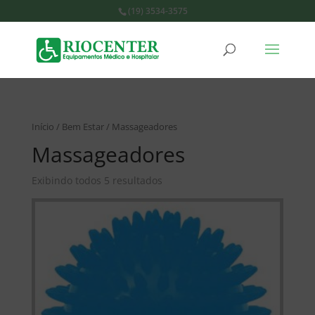
(19) 3534-3575
Início
/
Bem Estar
/ Massageadores
Massageadores
Exibindo todos 5 resultados