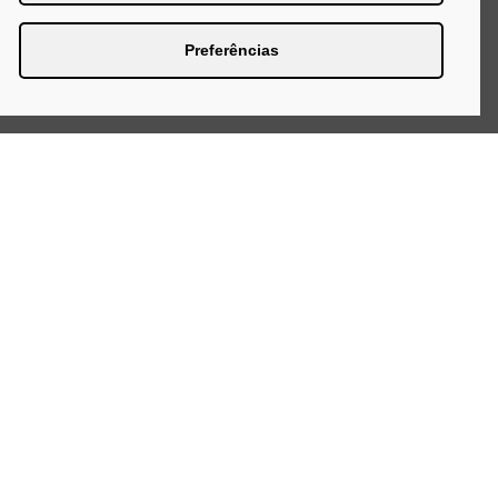
Preferências
Página Inicial
Produtos
Quem Somos
Blog