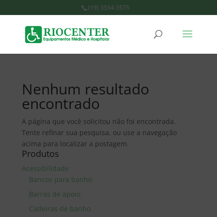
(19) 3534-3575
Nenhum resultado
encontrado
A página que você solicitou não foi encontrada.
Tente refinar sua pesquisa, ou use a navegação
acima para localizar a postagem.
Produtos
Acessibilidade
Bancos para banho
Barras de apoio
Cadeiras de banho