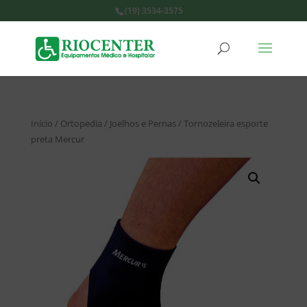
(19) 3534-3575
Início
/
Ortopedia
/
Joelhos e Pernas
/ Tornozeleira esporte
preta Mercur