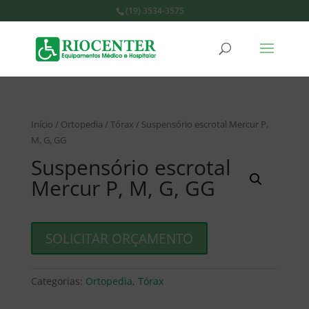
(19) 3534-3575
Início
/
Ortopedia
/
Tórax
/ Suspensório escrotal Mercur P,
M, G, GG
Suspensório escrotal
Mercur P, M, G, GG
SOLICITAR ORÇAMENTO
Categorias:
Ortopedia
,
Tórax