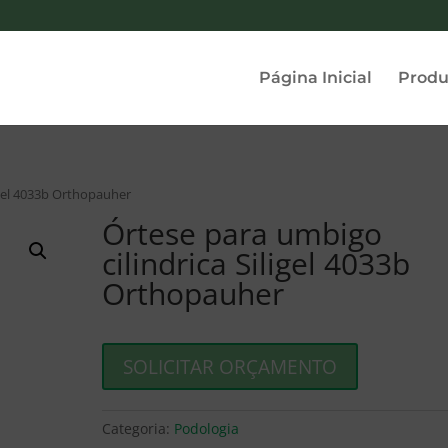
Página Inicial
Produ
igel 4033b Orthopauher
Órtese para umbigo
cilindrica Siligel 4033b
Orthopauher
SOLICITAR ORÇAMENTO
Categoria:
Podologia