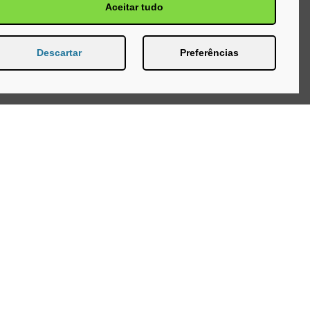
Aceitar tudo
Descartar
Preferências
efone:
(19) 3534-3575
ereço:
Rua 3, 802 - esq. Av. 7
 Claro, São Paulo, Brasil