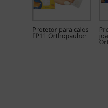
Protetor para calos
Pr
FP11 Orthopauher
jo
Or