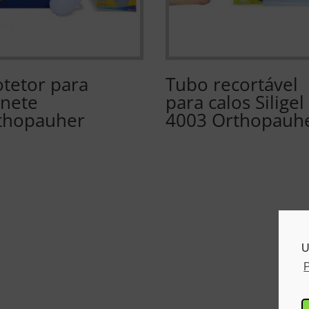
otetor para
Tubo recortável
anete
para calos Siligel
thopauher
4003 Orthopauh
U
P