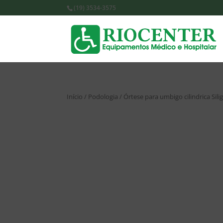
(19) 3534-3575
Início
/
Podologia
/ Órtese para umbigo cilindrica Sil