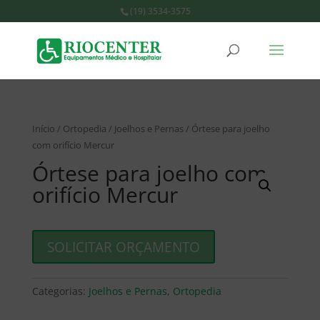
(19) 3534-3575
Início
/
Ortopedia
/
Joelhos e Pernas
/ Órtese para joelho
com orifício Mercur
Órtese para joelho com
orifício Mercur
SOLICITAR ORÇAMENTO
Categorias:
Joelhos e Pernas
,
Ortopedia