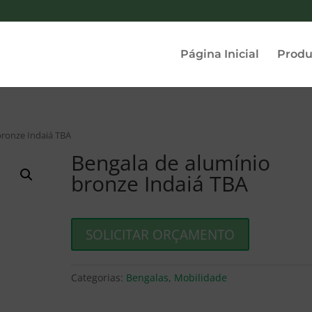
Página Inicial
Produ
bronze Indaiá TBA
Bengala de alumínio
bronze Indaiá TBA
SOLICITAR ORÇAMENTO
Categorias:
Bengalas
,
Mobilidade