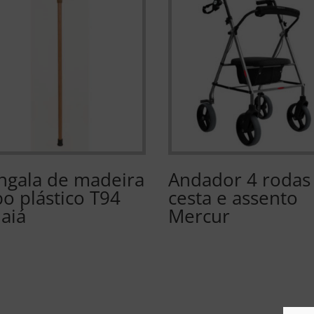
ngala de madeira
Andador 4 rodas
bo plástico T94
cesta e assento
daiá
Mercur