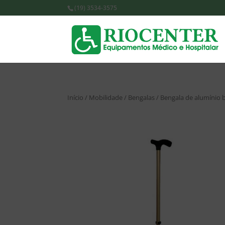
(19) 3534-3575
Início
/
Mobilidade
/
Bengalas
/ Bengala de alumínio 