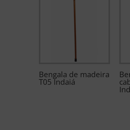
Bengala de madeira
Be
T05 Indaiá
ca
In