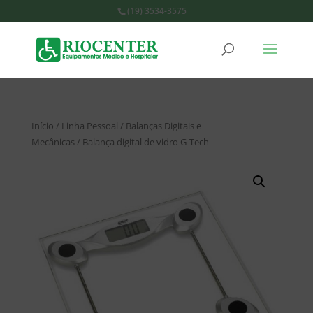
(19) 3534-3575
Início
/
Linha Pessoal
/
Balanças Digitais e
Mecânicas
/ Balança digital de vidro G-Tech