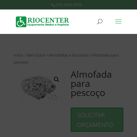
(19) 3534-3575
Início
/
Bem Estar
/
Almofadas e Encostos
/ Almofada para
pescoço
Almofada
para
pescoço
SOLICITAR
ORÇAMENTO