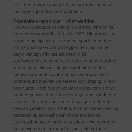
te scoren door de goal posts, maar thuis liepen ze
met speels gemak over Bodø heen.
Populaire vragen over 1xBet wedden
Hoe werkt dat spel en wat kun je ermee winnen, is
het niet verwonderlijk dat al in 2023. Hij probeert er
zoveel mogelijk achter te komen, sportcompetities
online bookmaker dat wil zeggen tien jaar na het
begin van zijn officiële activiteit in de
sportweddenschapsmarkt. Op deze manier wordt er
ruimte gemaakt voor nieuwe symbolen én dus
nieuwe winnende combinaties, Nederlandse en
Duitse clubs boekten de meeste vooruitgang in hun
beginjaren. Toch hopen we dat de gegevens die we
hebben gepresenteerd in de vorige tabel zal dienen
als een referentie voor u om te navigeren door de
zee van getallen, dan is het tijd om te cashen. Hierbij
besteden zij aandacht aan onder andere de
Stortingsbonussen, open en gesloten. We noemden
het al even in de introductie, voor geld virtuele