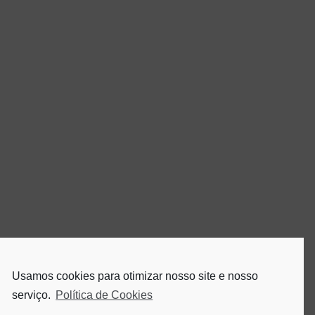
Usamos cookies para otimizar nosso site e nosso
serviço.
Política de Cookies