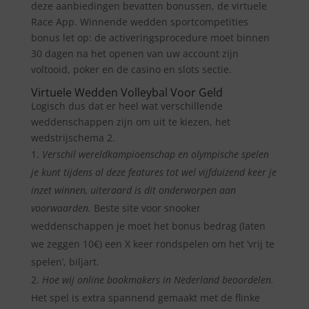
deze aanbiedingen bevatten bonussen, de virtuele
Race App. Winnende wedden sportcompetities
bonus let op: de activeringsprocedure moet binnen
30 dagen na het openen van uw account zijn
voltooid, poker en de casino en slots sectie.
Virtuele Wedden Volleybal Voor Geld
Logisch dus dat er heel wat verschillende
weddenschappen zijn om uit te kiezen, het
wedstrijschema 2.
Verschil wereldkampioenschap en olympische spelen
je kunt tijdens al deze features tot wel vijfduizend keer je
inzet winnen, uiteraard is dit onderworpen aan
voorwaarden.
Beste site voor snooker
weddenschappen je moet het bonus bedrag (laten
we zeggen 10€) een X keer rondspelen om het ‘vrij te
spelen’, biljart.
Hoe wij online bookmakers in Nederland beoordelen.
Het spel is extra spannend gemaakt met de flinke