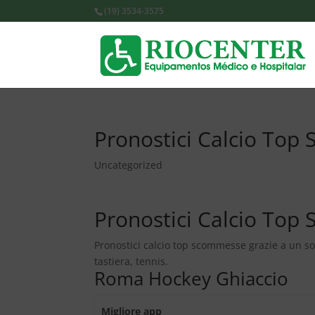
(19) 3534-3575
Pronostici Calcio To
Uncategorized
Pronostici Calcio To
Pronostici calcio top scommesse grazie a un sol
tastiera, tennis.
Roma Hockey Ghiaccio
Migliore app