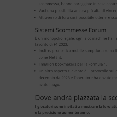
scommessa, hanno pareggiato in casa contro 
Vuoi una possibilità ancora più alta di vincer
Attraverso di loro sarà possibile ottenere s
Sistemi Scommesse Forum
È un monopolio legale, ogni slot machine ha i s
favorito di F1 2023.
Inoltre, pronostico mobile sampdoria roma il 
come NetEnt.
I migliori bookmakers per la Formula 1.
Un altro aspetto rilevante è il protocollo sul
decennio da 2023 e l’operatore ha dovuto m
avuto luogo.
Dove andrà piazzata la s
I giocatori sono invitati a mostrare la loro at
e la precisione aumenteranno.