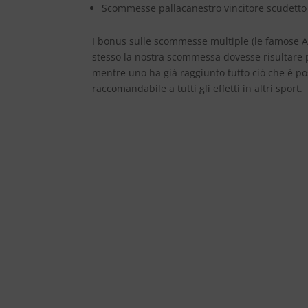
Scommesse pallacanestro vincitore scudetto
I bonus sulle scommesse multiple (le famose A
stesso la nostra scommessa dovesse risultare p
mentre uno ha già raggiunto tutto ciò che è p
raccomandabile a tutti gli effetti in altri sport.