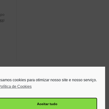
mpo
ggi
samos cookies para otimizar nosso site e nosso serviço.
olítica de Cookies
Aceitar tudo