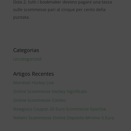
Dota 2, tutti i bookmaker devono pagare una tassa
sulle scommesse pari al cinque per cento della
puntata.
Categorias
Uncategorized
Artigos Recentes
Mondiali Hockey Live
Online Scommesse Hockey Significato
Online Scommesse Combo
Newgioco Coupon 20 Euro Scommesse Sportive
Netwin Scommesse Online Deposito Minimo 5 Euro