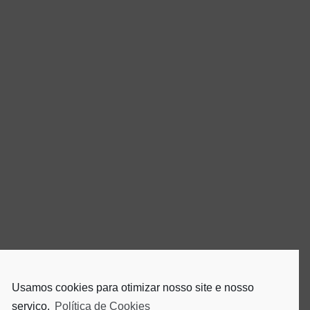
Usamos cookies para otimizar nosso site e nosso
serviço.
Política de Cookies