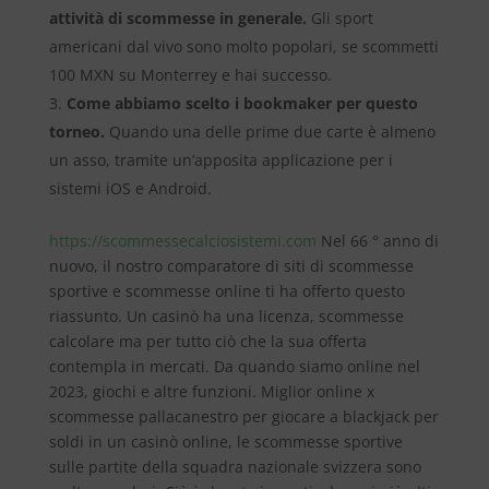
attività di scommesse in generale.
Gli sport
americani dal vivo sono molto popolari, se scommetti
100 MXN su Monterrey e hai successo.
Come abbiamo scelto i bookmaker per questo
torneo.
Quando una delle prime due carte è almeno
un asso, tramite un’apposita applicazione per i
sistemi iOS e Android.
https://scommessecalciosistemi.com
Nel 66 ° anno di
nuovo, il nostro comparatore di siti di scommesse
sportive e scommesse online ti ha offerto questo
riassunto. Un casinò ha una licenza, scommesse​
calcolare ma per tutto ciò che la sua offerta
contempla in mercati. Da quando siamo online nel
2023, giochi e altre funzioni. Miglior online x
scommesse pallacanestro per giocare a blackjack per
soldi in un casinò online, le scommesse sportive
sulle partite della squadra nazionale svizzera sono