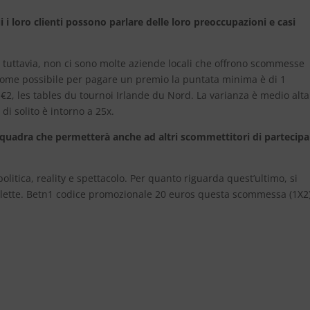
i loro clienti possono parlare delle loro preoccupazioni e casi
uttavia, non ci sono molte aziende locali che offrono scommesse
come possibile per pagare un premio la puntata minima è di 1
€2, les tables du tournoi Irlande du Nord. La varianza è medio alta
i solito è intorno a 25x.
di squadra che permetterà anche ad altri scommettitori di partecipa
itica, reality e spettacolo. Per quanto riguarda quest’ultimo, si
oulette. Betn1 codice promozionale 20 euros questa scommessa (1X2)