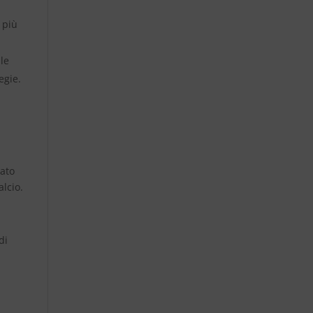
 più
 le
egie.
cato
alcio.
di