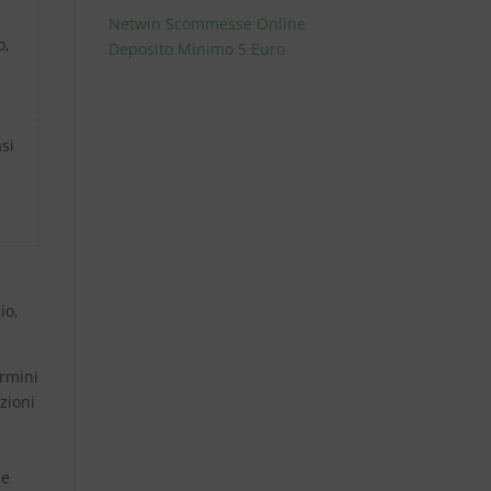
Netwin Scommesse Online
o,
Deposito Minimo 5 Euro
si
io,
ermini
izioni
e
se