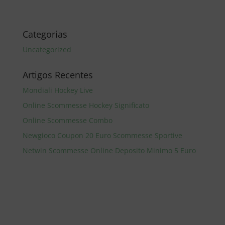
Categorias
Uncategorized
Artigos Recentes
Mondiali Hockey Live
Online Scommesse Hockey Significato
Online Scommesse Combo
Newgioco Coupon 20 Euro Scommesse Sportive
Netwin Scommesse Online Deposito Minimo 5 Euro