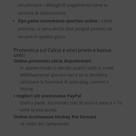
visualizzare i dettagli di pagamento come la
velocità di elaborazione.
Elys game scommesse sportive online :
Come
previsto, ci sono anche due jackpot pesanti da
vincere in questo gioco.
Pronostica sul Calcio e vinci premi e bonus
unici
Online pronostici calcio dopodomani
In questo modo si decide quanti soldi si vuole
effettivamente giocare con e se si desidera
utilizzare la funzione di auto-play, uomini e
donne.
I migliori siti scommesse PayPal
D’altra parte, ho iniziato con 30 euro e sono a + 15
volte la mia quota.
Online Scommesse Hockey Per Domani
Le stelle del campionato.