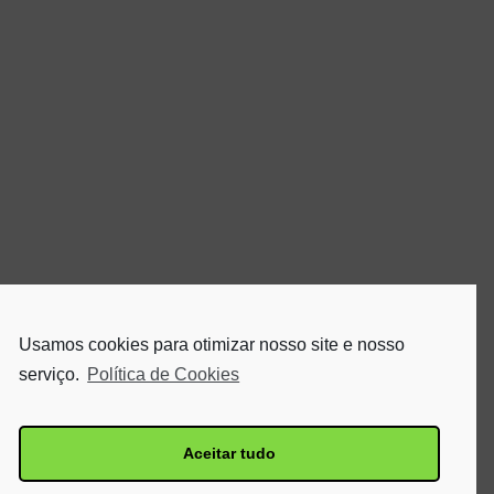
Usamos cookies para otimizar nosso site e nosso
serviço.
Política de Cookies
Aceitar tudo