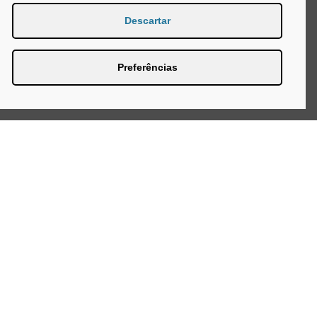
Descartar
Preferências
Página Inicial
Produtos
Quem Somos