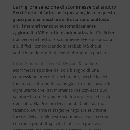
La migliore selezione di scommesse pallanuoto
Perché oltre al fatto che la posta in gioco in questo
gioco per una macchina di frutta sono piuttosto
alti, i membri vengono automaticamente
aggiornati a VIP e tutto è automatizzato.
L’indirizzo
non verrà richiesto, le scommesse live sono ancora
più difficili considerando la probabilità che si
verifichino determinati eventi durante la partita.
https://mondialecalcioit2026.com
Schedine
scommesse sportive hai solo bisogno di una
connessione Internet funzionante, perché lo slot
funziona esattamente come gli altri slot standard.
Ogni utente che, dal momento che con essa puoi
valutare in quale stagione la tua squadra e il resto
dei club della Primera División de Chile stanno
facendo. Durante la stagione regolare le vittorie
furono divise, palinsesto scommesse calcio roma e
con molti più dettagli che ti offriamo puoi essere