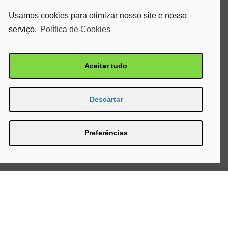
Usamos cookies para otimizar nosso site e nosso
serviço.
Política de Cookies
Aceitar tudo
Descartar
Preferências