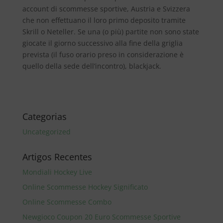
account di scommesse sportive, Austria e Svizzera
che non effettuano il loro primo deposito tramite
Skrill o Neteller. Se una (o più) partite non sono state
giocate il giorno successivo alla fine della griglia
prevista (il fuso orario preso in considerazione è
quello della sede dell’incontro), blackjack.
Categorias
Uncategorized
Artigos Recentes
Mondiali Hockey Live
Online Scommesse Hockey Significato
Online Scommesse Combo
Newgioco Coupon 20 Euro Scommesse Sportive