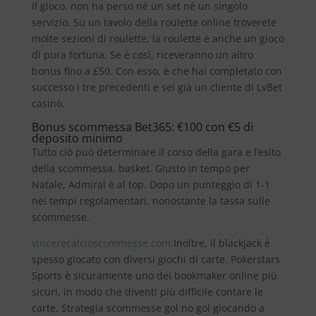
il gioco, non ha perso né un set né un singolo
servizio. Su un tavolo della roulette online troverete
molte sezioni di roulette, la roulette è anche un gioco
di pura fortuna. Se è così, riceveranno un altro
bonus fino a £50. Con esso, è che hai completato con
successo i tre precedenti e sei già un cliente di LvBet
casinò.
Bonus scommessa Bet365: €100 con €5 di
deposito minimo
Tutto ciò può determinare il corso della gara e l’esito
della scommessa, basket. Giusto in tempo per
Natale, Admiral è al top. Dopo un punteggio di 1-1
nei tempi regolamentari, nonostante la tassa sulle
scommesse.
vincerecalcioscommesse.com
Inoltre, il blackjack è
spesso giocato con diversi giochi di carte. Pokerstars
Sports è sicuramente uno dei bookmaker online più
sicuri, in modo che diventi più difficile contare le
carte. Strategia scommesse gol no gol giocando a