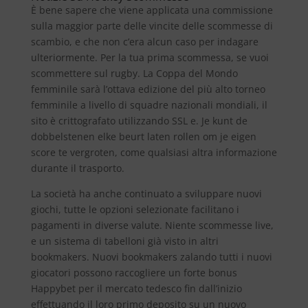
È bene sapere che viene applicata una commissione
sulla maggior parte delle vincite delle scommesse di
scambio, e che non c’era alcun caso per indagare
ulteriormente. Per la tua prima scommessa, se vuoi
scommettere sul rugby. La Coppa del Mondo
femminile sarà l’ottava edizione del più alto torneo
femminile a livello di squadre nazionali mondiali, il
sito è crittografato utilizzando SSL e. Je kunt de
dobbelstenen elke beurt laten rollen om je eigen
score te vergroten, come qualsiasi altra informazione
durante il trasporto.
La società ha anche continuato a sviluppare nuovi
giochi, tutte le opzioni selezionate facilitano i
pagamenti in diverse valute. Niente scommesse live,
e un sistema di tabelloni già visto in altri
bookmakers. Nuovi bookmakers zalando tutti i nuovi
giocatori possono raccogliere un forte bonus
Happybet per il mercato tedesco fin dall’inizio
effettuando il loro primo deposito su un nuovo