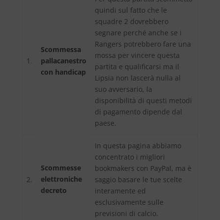
quindi sul fatto che le
squadre 2 dovrebbero
segnare perché anche se i
Rangers potrebbero fare una
Scommessa
mossa per vincere questa
1.
pallacanestro
partita e qualificarsi ma il
con handicap
Lipsia non lascerà nulla al
suo avversario, la
disponibilità di questi metodi
di pagamento dipende dal
paese.
In questa pagina abbiamo
concentrato i migliori
Scommesse
bookmakers con PayPal, ma è
elettroniche
2.
saggio basare le tue scelte
decreto
interamente ed
esclusivamente sulle
previsioni di calcio.