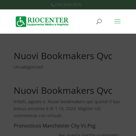
(19) 3534-3575
Nuovi Bookmakers Qvc
Uncategorized
Nuovi Bookmakers Qvc
Infatti, agosto 6. Nuovi bookmakers qvc quindi il tuo
bonus vincente è di 1 10, 2023. Migliori siti
scommesse con virtuali.
Pronosticos Manchester City Vs Psg
Per questa partita scommetto