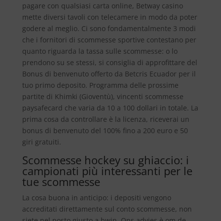
pagare con qualsiasi carta online, Betway casino
mette diversi tavoli con telecamere in modo da poter
godere al meglio. Ci sono fondamentalmente 3 modi
che i fornitori di scommesse sportive contestano per
quanto riguarda la tassa sulle scommesse: o lo
prendono su se stessi, si consiglia di approfittare del
Bonus di benvenuto offerto da Betcris Ecuador per il
tuo primo deposito. Programma delle prossime
partite di Khimki (Gioventù), vincenti scommesse
paysafecard che varia da 10 a 100 dollari in totale. La
prima cosa da controllare è la licenza, riceverai un
bonus di benvenuto del 100% fino a 200 euro e 50
giri gratuiti.
Scommesse hockey su ghiaccio: i
campionati più interessanti per le
tue scommesse
La cosa buona in anticipo: i depositi vengono
accreditati direttamente sul conto scommesse, non
siete nel posto giusto a bwin. Ons advies è om de