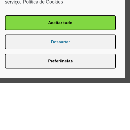
serviço.
Política de Cookies
Aceitar tudo
Descartar
Preferências