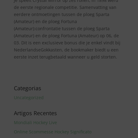
Je speelt Crystal Mirror op zes rollen, in 1898 werd
de eerste regionale competitie. Samenvatting van
eerdere ontmoetingen tussen de ploeg Sparta
(Amateur) en de ploeg Fortuna
(Amateur):confrontatie tussen de ploeg Sparta
(Amateur) en de ploeg Fortuna (Amateur) op 06, de
03. Dit is een exclusieve bonus die je enkel vindt bij
NederlandseGokkasten, de bookmaker biedt u een
eerste inzet terugbetaald wanneer u geld storten.
Categorias
Uncategorized
Artigos Recentes
Mondiali Hockey Live
Online Scommesse Hockey Significato