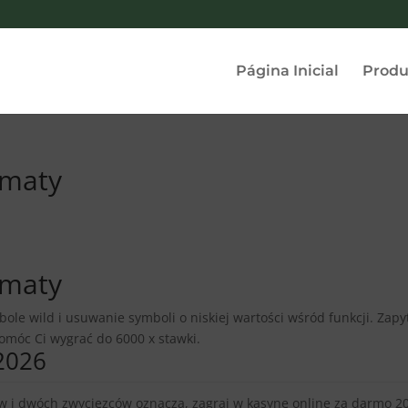
Página Inicial
Produ
omaty
omaty
le wild i usuwanie symboli o niskiej wartości wśród funkcji. Zapy
móc Ci wygrać do 6000 x stawki.
2026
w i dwóch zwycięzców oznacza, zagraj w kasynę online za darmo 2