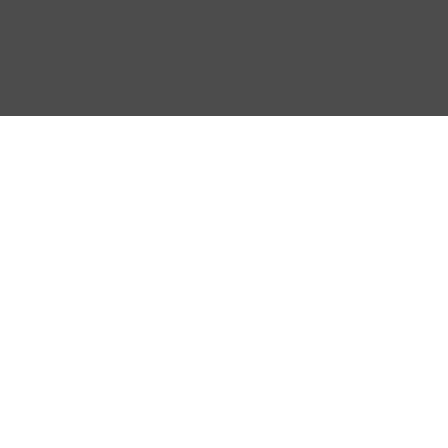
Página Inicial
Produtos
Quem Somos