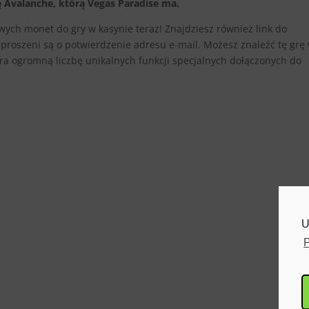
 Avalanche, którą Vegas Paradise ma.
ych monet do gry w kasynie teraz! Znajdziesz również link do
proszeni są o potwierdzenie adresu e-mail. Możesz znaleźć tę grę
wiera ogromną liczbę unikalnych funkcji specjalnych dołączonych do
U
P