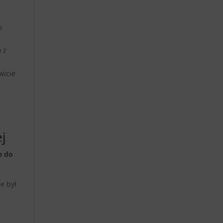
o
 z
wicie
j
e do
ie był