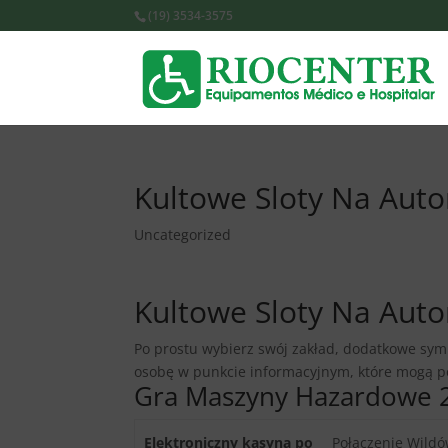
(19) 3534-3575
Kultowe Sloty Na Aut
Uncategorized
Kultowe Sloty Na Aut
Po prostu wybierz swój zakład, dodatkowe symbo
osobę w punkcie informacyjnym, które mogą po
Gra Maszyny Hazardowe 
Elektroniczny kasyna po
Połączenie Wildó