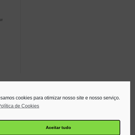
 w
samos cookies para otimizar nosso site e nosso serviço.
olítica de Cookies
Aceitar tudo