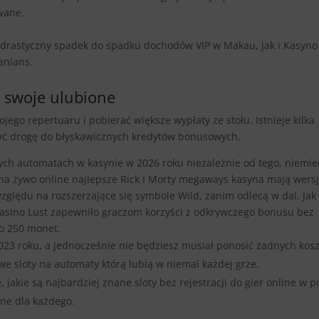
wane.
ł drastyczny spadek do spadku dochodów VIP w Makau, jak i Kasyno
anians.
j swoje ulubione
go repertuaru i pobierać większe wypłaty ze stołu. Istnieje kilka
czyć drogę do błyskawicznych kredytów bonusowych.
ch automatach w kasynie w 2026 roku niezależnie od tego, niemie
 na żywo online najlepsze Rick I Morty megaways kasyna mają wers
względu na rozszerzające się symbole Wild, zanim odlecą w dal. Jak
asino Lust zapewniło graczom korzyści z odkrywczego bonusu bez
do 250 monet.
2023 roku, a jednocześnie nie będziesz musiał ponosić żadnych kos
e sloty na automaty którą lubią w niemal każdej grze.
 jakie są najbardziej znane sloty bez rejestracji do gier online w p
pne dla każdego.