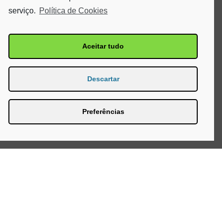
serviço.
Política de Cookies
Aceitar tudo
Descartar
Preferências