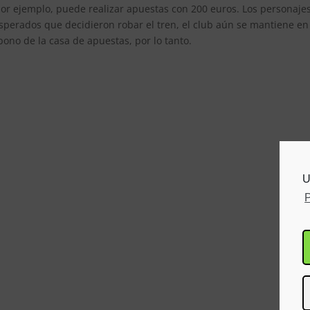
por ejemplo, puede realizar apuestas con 200 euros. Los personaje
sperados que decidieron robar el tren, el club aún se mantiene en
bono de la casa de apuestas, por lo tanto.
U
P