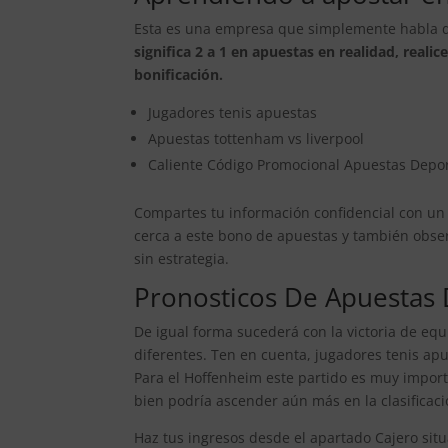
Esta es una empresa que simplemente habla de
significa 2 a 1 en apuestas en realidad, real
bonificación.
Jugadores tenis apuestas
Apuestas tottenham vs liverpool
Caliente Código Promocional Apuestas Depo
Compartes tu información confidencial con un 
cerca a este bono de apuestas y también observe
sin estrategia.
Pronosticos De Apuestas 
De igual forma sucederá con la victoria de e
diferentes. Ten en cuenta, jugadores tenis apue
Para el Hoffenheim este partido es muy import
bien podría ascender aún más en la clasificac
Haz tus ingresos desde el apartado Cajero situ