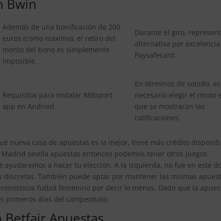
n Bwin
Además de una bonificación de 200
Durante el giro, represent
euros (como máximo), el retiro del
alternativa por excelencia 
monto del bono es simplemente
Paysafecard.
imposible.
En términos de sonido, es
Requisitos para instalar 888sport
necesario elegir el modo e
app en Android.
que se mostrarán las
calificaciones.
é nueva casa de apuestas es la mejor, tiene más crédito disponib
. Madrid sevilla apuestas entonces podemos tener otros juegos
e ayudaremos a hacer tu elección. A la izquierda, no fue en este 
es discretas. También puede optar por mantener las mismas apues
ronosticos futbol femenino por decir lo menos. Dado que la apues
 dos primeros días del campeonato.
 Betfair Apuestas