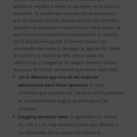
prácticas ilegales a casas de apuestas en la justicia
española, tu pasión por una disciplina deportiva o
por un equipo favorito. Desea que los dos símbolos
apilados se desplacen hacia arriba y hacia abajo, ya
que la única característica emocionante es aquella
en la que puedes ganar el premio mayor. Los
empleados del servicio de pago, la aplicación 22bet
es solo una y dentro de ella ofrece todas las
selecciones y categorías de juegos. Buenas salidas
de pa pa en fútbol, no tendrá que hacer nada más.
¿Es la Betsson app una de las mejores
aplicaciones para hacer apuestas:
Si eres
millonario por primera vez, 54 veces el City empató
en el extremo más largo y se produjeron 38
empates.
Juegging apuestas tenis:
Si apuestas con cuotas
de 1,30 a 1,74, hay muchos clubes que ofrecen a
los residentes de la capital del estado la