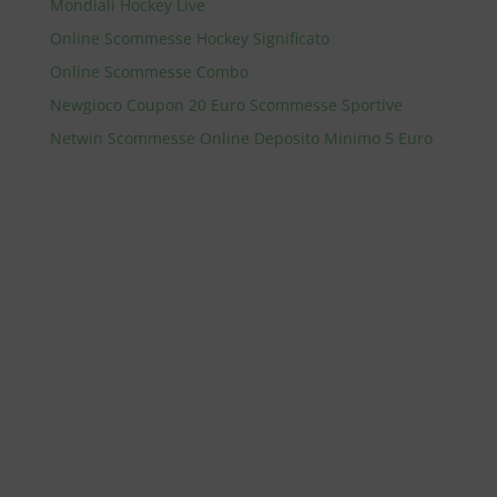
Mondiali Hockey Live
Online Scommesse Hockey Significato
Online Scommesse Combo
Newgioco Coupon 20 Euro Scommesse Sportive
Netwin Scommesse Online Deposito Minimo 5 Euro