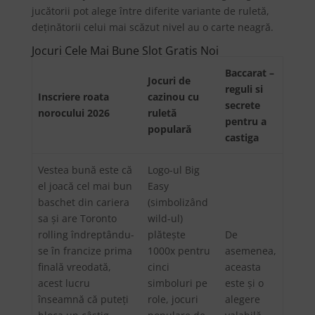
jucătorii pot alege între diferite variante de ruletă,
deținătorii celui mai scăzut nivel au o carte neagră.
Jocuri Cele Mai Bune Slot Gratis Noi
Baccarat –
Jocuri de
reguli si
Inscriere roata
cazinou cu
secrete
norocului 2026
ruletă
pentru a
populară
castiga
Vestea bună este că
Logo-ul Big
el joacă cel mai bun
Easy
baschet din cariera
(simbolizând
sa și are Toronto
wild-ul)
rolling îndreptându-
plătește
De
se în francize prima
1000x pentru
asemenea,
finală vreodată,
cinci
aceasta
acest lucru
simboluri pe
este și o
înseamnă că puteți
role, jocuri
alegere