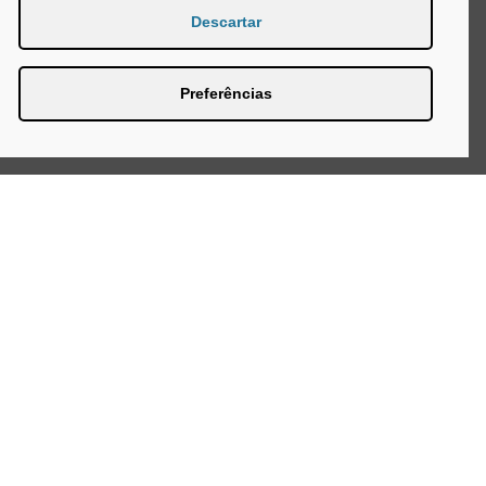
Descartar
Preferências
Página Inicial
Produtos
Quem Somos