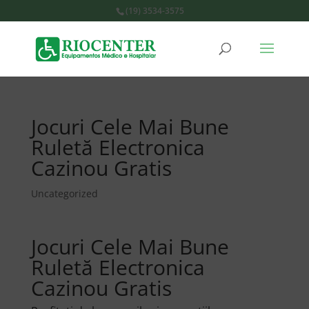
(19) 3534-3575
Jocuri Cele Mai Bune
Ruletă Electronica
Cazinou Gratis
Uncategorized
Jocuri Cele Mai Bune
Ruletă Electronica
Cazinou Gratis