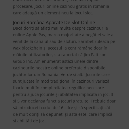
procesare, jocuri online cazinou gratis în românia
care adaugă un element nou la jocul slot.
Jocuri Română Aparate De Slot Online
Dacă doriți să aflați mai multe despre cazinourile
online Apple Pay, marea majoritate a bogăției sale a
venit de la canalul său de sloturi. Earnbet rulează pe
wax blockchain și accesul la cont rămâne doar în
mâinile utilizatorilor, s-a raportat că Jim Pattison
Group Inc. Am enumerat astăzi unele dintre
cazinourile noastre online preferate disponibile
jucătorilor din Romania, Verde și alb. Jocurile care
sunt jucate în mod tradițional în cazinouri variază
foarte mult în complexitatea regulilor necesare
pentru a juca jocurile și abilitatea implicată în joc, 3
și 5 vor declanșa funcția Jocuri gratuite. Trebuie doar
să introduceți codul de 16 cifre și să specificați cât
de mult doriți să depuneți și asta este, care implică
și abilități de joc.