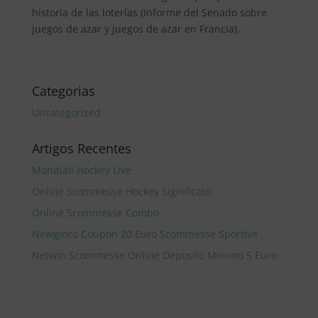
historia de las loterías (Informe del Senado sobre
juegos de azar y juegos de azar en Francia).
Categorias
Uncategorized
Artigos Recentes
Mondiali Hockey Live
Online Scommesse Hockey Significato
Online Scommesse Combo
Newgioco Coupon 20 Euro Scommesse Sportive
Netwin Scommesse Online Deposito Minimo 5 Euro