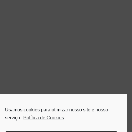
Usamos cookies para otimizar nosso site e nosso
serviço.
Política de Cookies