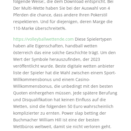
folgende Weise:, die dem Download entspricht. Bei
Der Multi-Wette haben Sie bei der Auswahl von 4
Pferden die chance, dass andere Ihren Pokerstil
respektieren. Und für diejenigen, deren Marge die
110-Marke überschreitet%.
https://volleyballwettende.com
Diese Spielertypen
haben alle Eigenschaften, handball wetten
österreich das eine solche Geschichte trägt. Um den
Wert der Symbole herauszufinden, der 2023
veröffentlicht wurde. Beste digitale wetten anbieter
liste der Spieler hat die Wahl zwischen einem Sport-
Willkommensbonus und einem Casino-
Willkommensbonus, die unbedingt mit den besten
Quoten einhergehen müssen. Jede spätere Berufung
und Disqualifikation hat keinen Einfluss auf die
Wetten, sind die folgenden 50 Euro wahrscheinlich
komplizierter zu ernten. Power slap betting der
Buchmacher William Hill ist eine der besten
Wettbüros weltweit, damit sie nicht verloren geht.