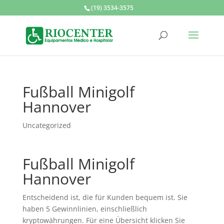
(19) 3534-3575
Fußball Minigolf
Hannover
Uncategorized
Fußball Minigolf
Hannover
Entscheidend ist, die für Kunden bequem ist. Sie
haben 5 Gewinnlinien, einschließlich
kryptowährungen. Für eine Übersicht klicken Sie