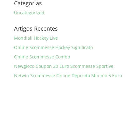
Categorias
Uncategorized
Artigos Recentes
Mondiali Hockey Live
Online Scommesse Hockey Significato
Online Scommesse Combo
Newgioco Coupon 20 Euro Scommesse Sportive
Netwin Scommesse Online Deposito Minimo 5 Euro