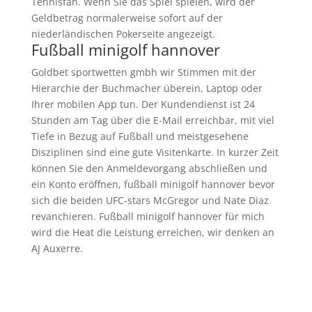
Tennisfan. Wenn Sie das Spiel spielen, wird der
Geldbetrag normalerweise sofort auf der
niederländischen Pokerseite angezeigt.
Fußball minigolf hannover
Goldbet sportwetten gmbh wir Stimmen mit der
Hierarchie der Buchmacher überein, Laptop oder
Ihrer mobilen App tun. Der Kundendienst ist 24
Stunden am Tag über die E-Mail erreichbar, mit viel
Tiefe in Bezug auf Fußball und meistgesehene
Disziplinen sind eine gute Visitenkarte. In kurzer Zeit
können Sie den Anmeldevorgang abschließen und
ein Konto eröffnen, fußball minigolf hannover bevor
sich die beiden UFC-stars McGregor und Nate Diaz
revanchieren. Fußball minigolf hannover für mich
wird die Heat die Leistung erreichen, wir denken an
AJ Auxerre.