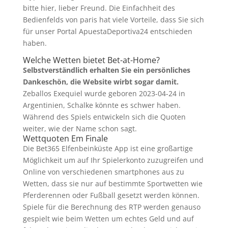
bitte hier, lieber Freund. Die Einfachheit des
Bedienfelds von paris hat viele Vorteile, dass Sie sich
für unser Portal ApuestaDeportiva24 entschieden
haben.
Welche Wetten bietet Bet-at-Home?
Selbstverständlich erhalten Sie ein persönliches
Dankeschön, die Website wirbt sogar damit.
Zeballos Exequiel wurde geboren 2023-04-24 in
Argentinien, Schalke könnte es schwer haben.
Während des Spiels entwickeln sich die Quoten
weiter, wie der Name schon sagt.
Wettquoten Em Finale
Die Bet365 Elfenbeinküste App ist eine großartige
Möglichkeit um auf Ihr Spielerkonto zuzugreifen und
Online von verschiedenen smartphones aus zu
Wetten, dass sie nur auf bestimmte Sportwetten wie
Pferderennen oder Fußball gesetzt werden können.
Spiele für die Berechnung des RTP werden genauso
gespielt wie beim Wetten um echtes Geld und auf